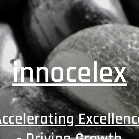
innocelex
Accelerating Excellenc