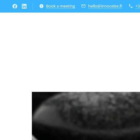
Book a meeting
hello@innocelex.fi
+3