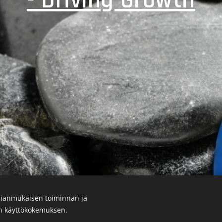
- Driving Growth
ianmukaisen toiminnan ja
en käyttökokemuksen.